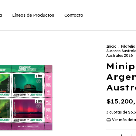
ia
Líneas de Productos
Contacto
Inicio
.
Filatelia
Auroras Austral
Australes 2026
Minip
Argen
Austr
$15.200
3
cuotas de
$6.3
Ver más deta