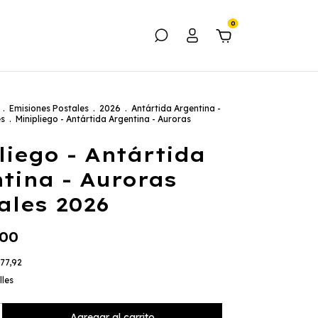
0
.
Emisiones Postales
.
2026
.
Antártida Argentina -
es
.
Minipliego - Antártida Argentina - Auroras
liego - Antártida
tina - Auroras
ales 2026
,00
77,92
lles