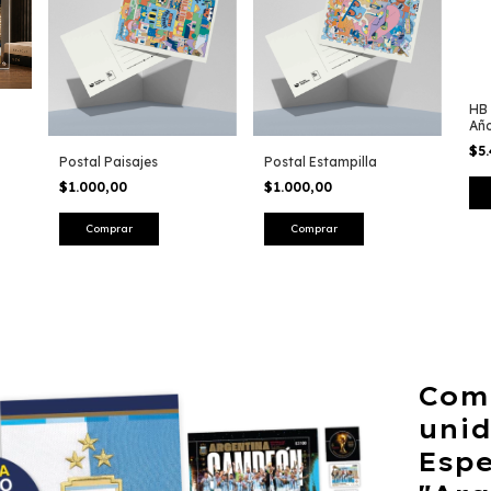
HB 
Año
o
$5
Postal Paisajes
Postal Estampilla
$1.000,00
$1.000,00
Comb
unid
Espe