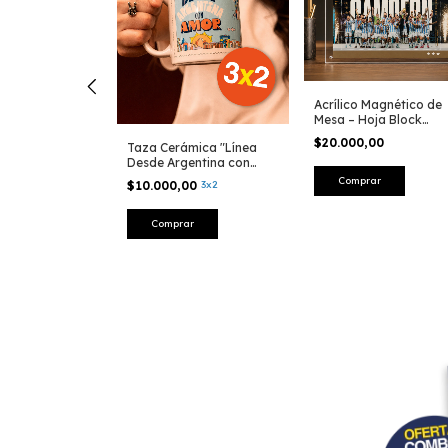
K - Eclipses
Acrílico Magnético de
021
Mesa – Hoja Block
"Campeones del Mund
$20.000,00
Taza Cerámica "Línea
2022"
Desde Argentina con
Amor"
$10.000,00
3x2