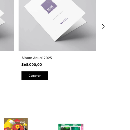
Acrílico Magnét
"Campeones de
$20.000,00
Álbum Anual 2025
$65.000,00