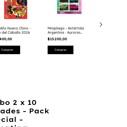
Año Nuevo Chino -
Minipliego - Antártida
Minipliego - 12
 del Caballo 2026
Argentina - Auroras
ANTÁRTIDA AR
Australes 2026
2025
.400,00
$15.200,00
$12.000,00
o 2 x 10
ades - Pack
cial -