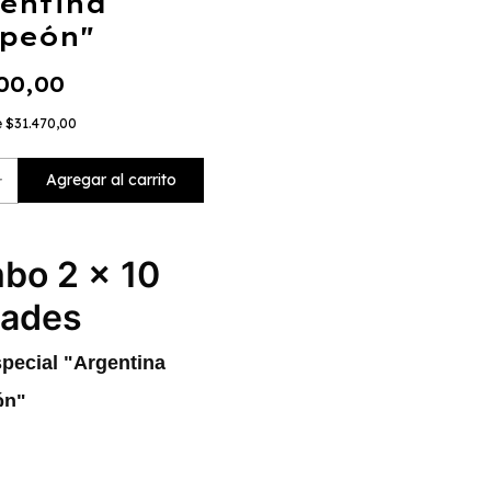
entina
peón"
00,00
e
$31.470,00
bo 2 x 10
dades
pecial "Argentina
ón"
 Postales