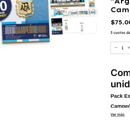
"Arg
Cam
$75.0
3
cuotas d
Com
uni
Pack Es
Campe
Ver más
Contiene:
3 Sellos