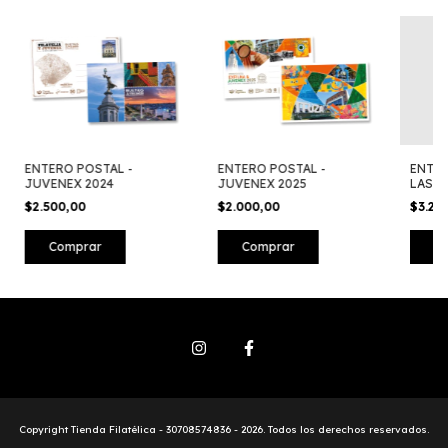
ENTERO POSTAL -
ENTERO POSTAL -
ENTER
JUVENEX 2024
JUVENEX 2025
LAS N
$2.500,00
$2.000,00
$3.25
Copyright Tienda Filatélica - 30708574836 - 2026. Todos los derechos reservados.