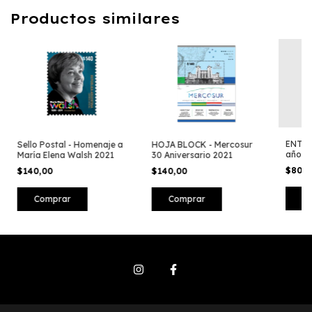
Productos similares
ENTER
Sello Postal - Homenaje a
HOJA BLOCK - Mercosur
años d
María Elena Walsh 2021
30 Aniversario 2021
Docto
$80,
$140,00
$140,00