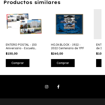
Productos similares
ENTERO POSTAL - 150
HOJA BLOCK - 1922 -
ENTER
Aniversario - Escuela
2022 Centenario de YPF
de Ins
Naval Militar
Escuel
$150,00
$260,00
$100
Liber