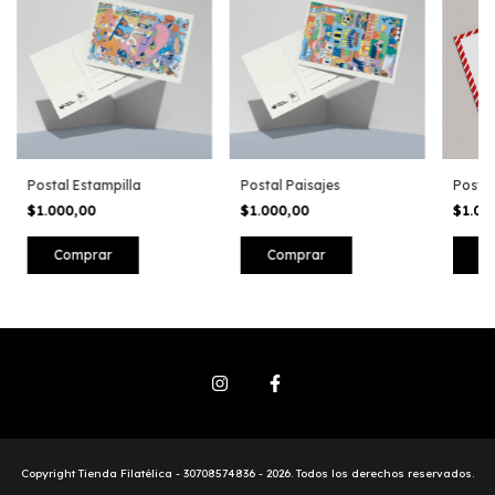
Postal Estampilla
Postal Paisajes
Postal
$1.000,00
$1.000,00
$1.00
Copyright Tienda Filatélica - 30708574836 - 2026. Todos los derechos reservados.