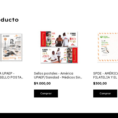
oducto
A UPAEP -
SPDE - AMÉRIC
Sellos postales - América
 SELLO POSTAL
FILATELIA Y E
UPAEP/Sanidad - Médicos Sin
2024
Fronteras 2025
$300,00
$9.000,00
Comprar
Comprar