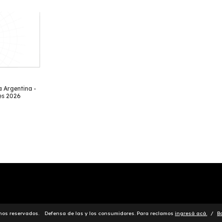
a Argentina -
es 2026
chos reservados.
Defensa de las y los consumidores. Para reclamos
ingresá acá.
/
B