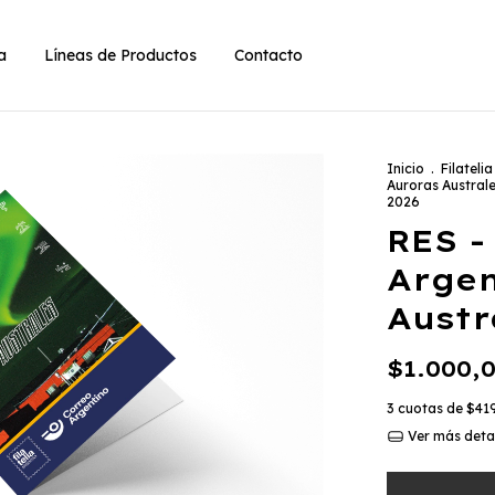
ia
Líneas de Productos
Contacto
Inicio
.
Filatelia
Auroras Austral
2026
RES -
Argen
Austr
$1.000,
3
cuotas de
$41
Ver más deta