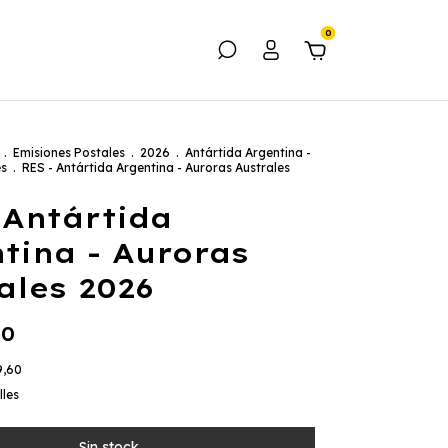
0
.
Emisiones Postales
.
2026
.
Antártida Argentina -
es
.
RES - Antártida Argentina - Auroras Australes
 Antártida
tina - Auroras
ales 2026
00
9,60
lles