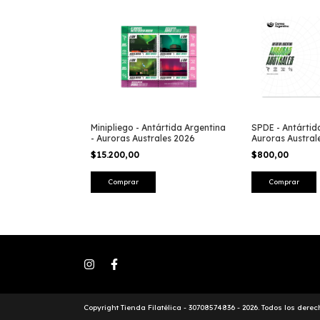
Minipliego - Antártida Argentina
SPDE - Antártid
- Auroras Australes 2026
Auroras Austral
$15.200,00
$800,00
Comprar
Copyright Tienda Filatélica - 30708574836 - 2026. Todos los dere