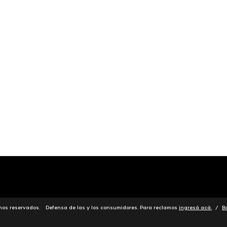
chos reservados.
Defensa de las y los consumidores. Para reclamos
ingresá acá.
/
B