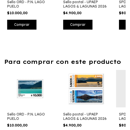
Sello ORD - P.N. LAGO
SPDE 
Sello postal - UPAEP
PUELO
LAGU
LAGOS & LAGUNAS 2026
$10.000,00
$800
$4.900,00
C
Comprar
Para comprar con este producto
Sello ORD - P.N. LAGO
SPDE 
Sello postal - UPAEP
PUELO
LAGU
LAGOS & LAGUNAS 2026
$10.000,00
$800
$4.900,00