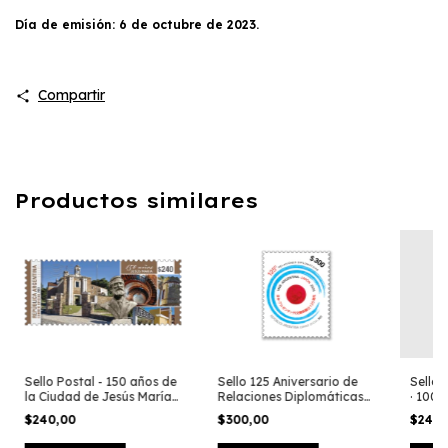
Día de emisión: 6 de octubre de 2023.
Compartir
Productos similares
Sello Postal - 150 años de
Sello 125 Aniversario de
Sello 
la Ciudad de Jesús María
Relaciones Diplomáticas
· 100 
2023
entre Argentina y Japón
Nacim
$240,00
$300,00
$240
2023