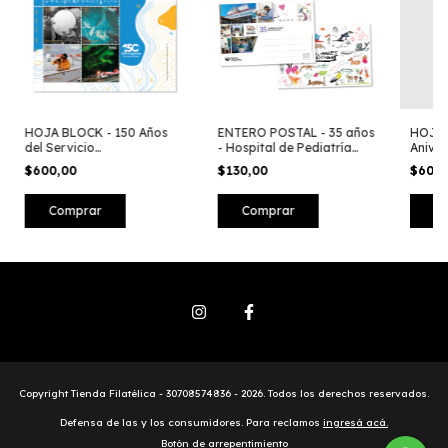
HOJA BLOCK - 150 Años
ENTERO POSTAL - 35 años
HOJA 
del Servicio
- Hospital de Pediatría
Aniver
Meteorológico Nacional
Garrahan
de San
$600,00
$130,00
$600
Copyright Tienda Filatélica - 30708574836 - 2026. Todos los derechos reservados.
Defensa de las y los consumidores. Para reclamos
ingresá acá.
Botón de arrepentimiento